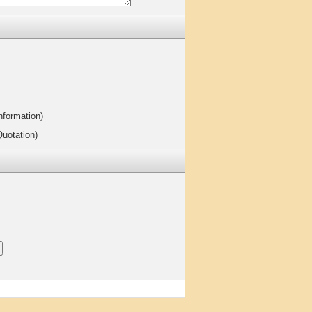
nformation)
Quotation)