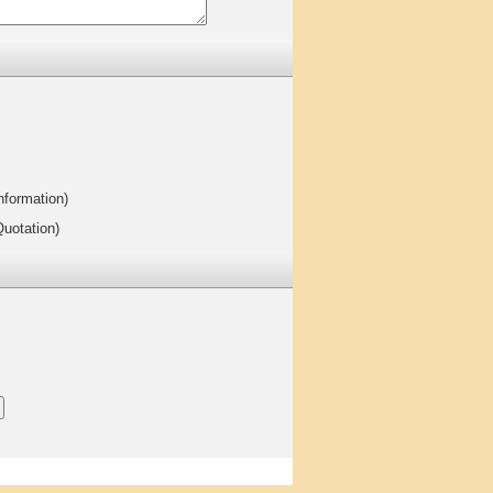
nformation)
Quotation)